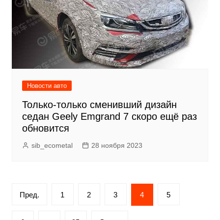
Новости авто
Только-только сменивший дизайн
седан Geely Emgrand 7 скоро ещё раз
обновится
sib_ecometal
28 ноября 2023
Пагинация
Пред.
1
2
3
4
5
записей