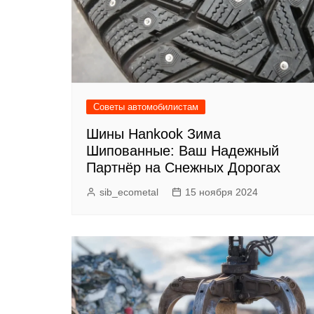
р
l
а
a
в
s
и
s
т
Советы автомобилистам
n
ь
i
Шины Hankook Зима
Шипованные: Ваш Надежный
k
Партнёр на Снежных Дорогах
i
sib_ecometal
15 ноября 2024