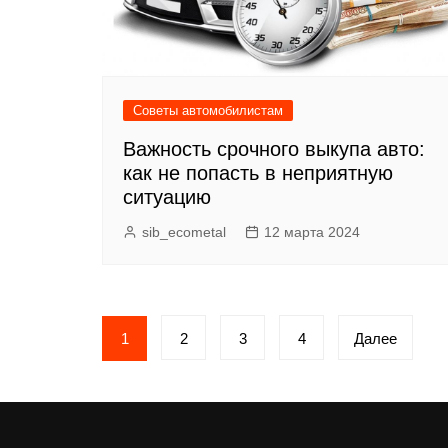
Советы автомобилистам
Важность срочного выкупа авто:
как не попасть в неприятную
ситуацию
sib_ecometal
12 марта 2024
Пагинация
1
2
3
4
Далее
записей