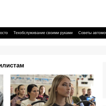
осто
Техобслуживание своими руками
Советы автомо
илистам