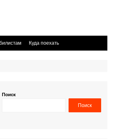
билистам
Куда поехать
Поиск
Поиск