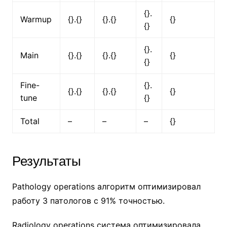
{}.
Warmup
{}.{}
{}.{}
{}
{}
{}.
Main
{}.{}
{}.{}
{}
{}
Fine-
{}.
{}.{}
{}.{}
{}
tune
{}
Total
–
–
–
{}
Результаты
Pathology operations алгоритм оптимизировал
работу 3 патологов с 91% точностью.
Radiology operations система оптимизировала