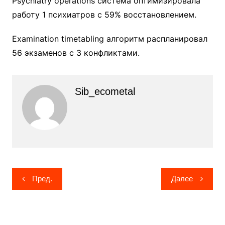
Psychiatry operations система оптимизировала
работу 1 психиатров с 59% восстановлением.
Examination timetabling алгоритм распланировал
56 экзаменов с 3 конфликтами.
Sib_ecometal
Навигация
Пред.
Далее
по
записям