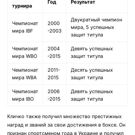
Год
Результат
турнира
Двукратный чемпион
Чемпионат
2000
мира, 5 успешных
мира IBF
-2003
защит титула
Чемпионат
2004
Девять успешных
мира WBO
-2015
защит титула
Чемпионат
2011-
Десять успешных
мира WBA
2015
защит титула
Чемпионат
2006
Девять успешных
мира IBO
-2015
защит титула
Кличко также получил множество престижных
наград и званий за свои достижения в боксе. Он
признан спортсменом года в Украине и получил