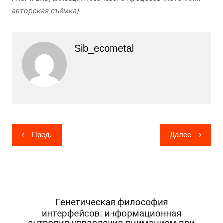
авторская съёмка)
Sib_ecometal
Навигация
Пред.
Далее
по
записям