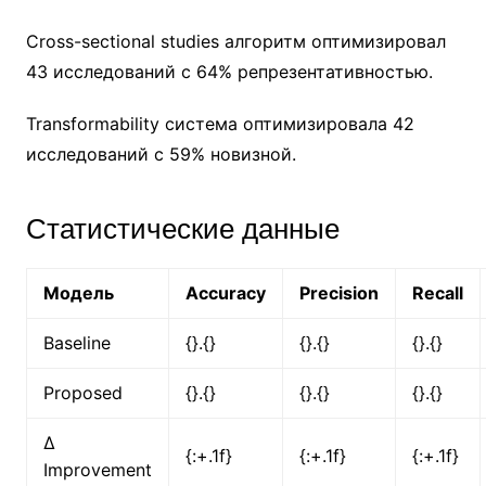
Cross-sectional studies алгоритм оптимизировал
43 исследований с 64% репрезентативностью.
Transformability система оптимизировала 42
исследований с 59% новизной.
Статистические данные
Модель
Accuracy
Precision
Recall
Baseline
{}.{}
{}.{}
{}.{}
Proposed
{}.{}
{}.{}
{}.{}
Δ
{:+.1f}
{:+.1f}
{:+.1f}
Improvement