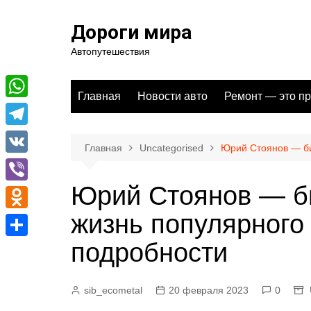
Перейти
к
Дороги мира
содержимому
Автопутешествия
Главная
Новости авто
Ремонт — это пр
W
h
T
Главная
Uncategorised
Юрий Стоянов — би
a
e
V
t
l
K
Юрий Стоянов — б
V
s
e
i
жизнь популярного
A
O
g
b
p
d
подробности
r
О
e
p
n
a
т
r
o
sib_ecometal
20 февраля 2023
0
m
п
k