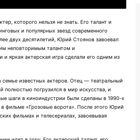
ер, которого нельзя не знать. Его талант и
инговых и популярных звезд современного
олее двух десятилетий, Юрий Стоянов завоевал
оим неповторимым талантом и
 и яркая актерская игра сделали его одним из
в семье известных актеров. Отец — театральный
й полностью погрузился в мир искусства, и
рвые шаги в киноиндустрии были сделаны в 1990-х
ь в фильме «Грозовые ворота». После этого Юрий
ских фильмах и телесериалах, завоевывая
ии идет в гору. Его актерский талант, его