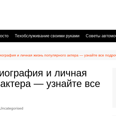
осто
Техобслуживание своими руками
Советы автомо
ография и личная жизнь популярного актера — узнайте все подро
иография и личная
 актера — узнайте все
Uncategorised