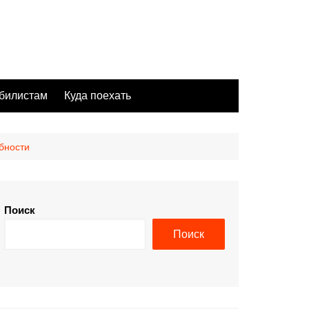
билистам
Куда поехать
бности
Поиск
Поиск