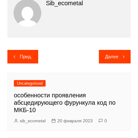
Sib_ecometal
Навигация
Пред.
Далее
по
записям
Uncategorised
особенности проявления
абсцедирующего фурункула код по
МКБ-10
sib_ecometal
20 февраля 2023
0