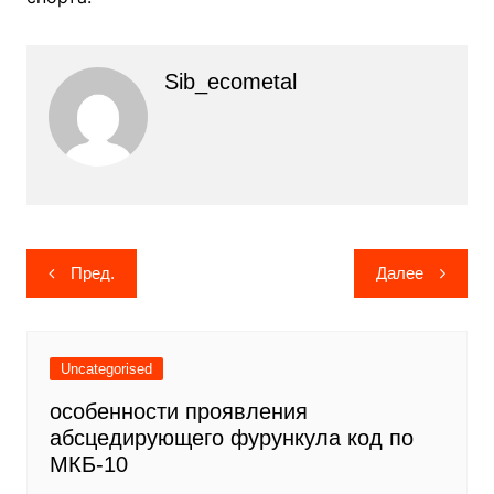
Sib_ecometal
Навигация
Пред.
Далее
по
записям
Uncategorised
особенности проявления
абсцедирующего фурункула код по
МКБ-10