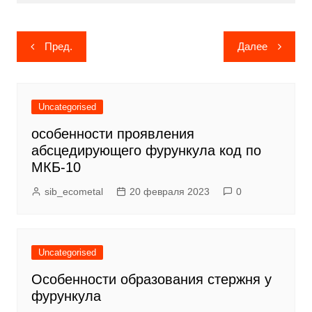
Навигация
Пред.
Далее
по
записям
Uncategorised
особенности проявления
абсцедирующего фурункула код по
МКБ-10
sib_ecometal
20 февраля 2023
0
Uncategorised
Особенности образования стержня у
фурункула