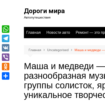
Перейти
к
Дороги мира
содержимому
Автопутешествия
Главная
Новости авто
Ремонт — это пр
W
h
T
Главная
Uncategorised
Маша и медведи — 
a
e
V
t
l
K
Маша и медведи —
V
s
e
i
разнообразная муз
A
O
g
b
p
d
группы солисток, я
r
О
e
p
n
a
т
уникальное творче
r
o
m
п
k