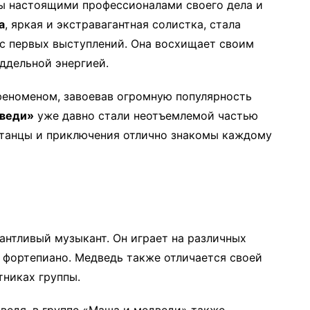
ы настоящими профессионалами своего дела и
а
, яркая и экстравагантная солистка, стала
с первых выступлений. Она восхищает своим
ддельной энергией.
феноменом, завоевав огромную популярность
веди»
уже давно стали неотъемлемой частью
, танцы и приключения отлично знакомы каждому
антливый музыкант. Он играет на различных
и фортепиано. Медведь также отличается своей
тниках группы.
едя, в группе «Маша и медведи» также