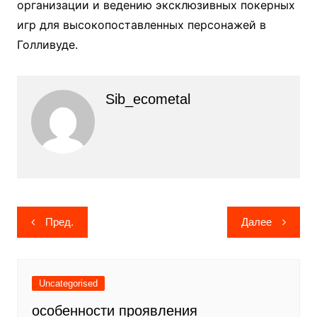
организации и ведению эксклюзивных покерных
игр для высокопоставленных персонажей в
Голливуде.
Sib_ecometal
Навигация
Пред.
Далее
по
записям
Uncategorised
особенности проявления