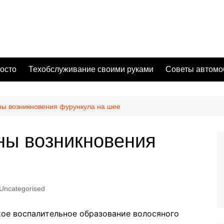
осто
Техобслуживание своими руками
Советы автомо
ны возникновения фурункула на шее
ны возникновения
Uncategorised
кое воспалительное образование волосяного