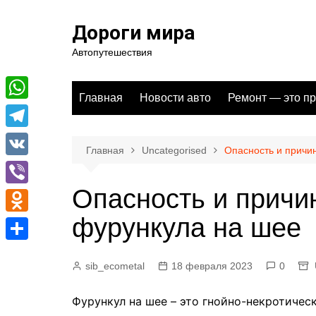
Перейти
к
Дороги мира
содержимому
Автопутешествия
Главная
Новости авто
Ремонт — это пр
W
h
T
Главная
Uncategorised
Опасность и причи
a
e
V
t
l
K
Опасность и причи
V
s
e
i
фурункула на шее
A
O
g
b
p
d
r
О
e
sib_ecometal
18 февраля 2023
0
p
n
a
т
r
o
m
п
Фурункул на шее – это гнойно-некротичес
k