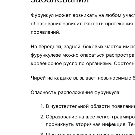
Фурункул может возникать на любом участ
образования зависит тяжесть протекания
проявлений.
На передней, задней, боковых частях име
фурункулезе можно опасаться распростра
кровеносное русло по организму. Состоян
Чирей на кадыке вызывает невыносимые бо
Опасность расположения фурункула:
В чувствительной области появлени
Образование на шее легко травмиро
проникнуть вторичная инфекция. Те
Шея тесно связана с головным мозг