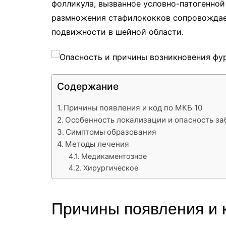
р
фолликула, вызванное условно-патогенно
l
размножения стафилококков сопровождае
а
a
подвижности в шейной области.
в
s
и
s
т
n
ь
Содержание
i
Причины появления и код по МКБ 10
k
Особенность локализации и опасность з
i
Симптомы образования
Методы лечения
Медикаментозное
Хирургическое
Причины появления и 