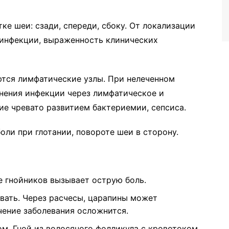
ке шеи: сзади, спереди, сбоку. От локализации
 инфекции, выраженность клинических
ются лимфатические узлы. При нелеченном
нения инфекции через лимфатическое и
ие чревато развитием бактериемии, сепсиса.
ли при глотании, повороте шеи в сторону.
е гнойников вызывает острую боль.
вать. Через расчесы, царапины может
чение заболевания осложнится.
ом. Гной из волосяного фолликула с кровотоком