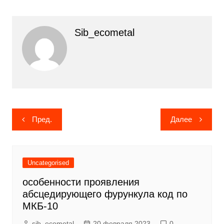
Sib_ecometal
Навигация
Пред.
Далее
по
записям
Uncategorised
особенности проявления
абсцедирующего фурункула код по
МКБ-10
sib_ecometal
20 февраля 2023
0