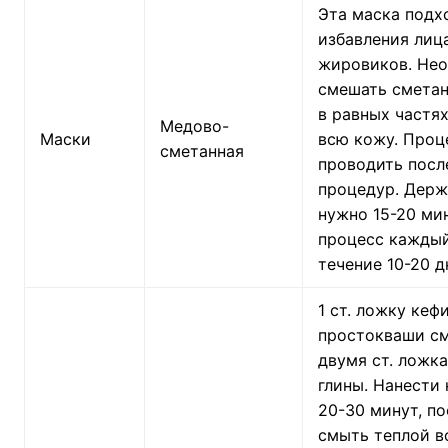
Эта маска подх
избавления лиц
жировиков. Не
смешать сметан
в равных частях
Медово-
Маски
всю кожу. Проц
сметанная
проводить посл
процедур. Держ
нужно 15-20 ми
процесс каждый
течение 10-20 д
1 ст. ложку кеф
простокваши см
двумя ст. ложк
глины. Нанести
20-30 минут, по
смыть теплой в