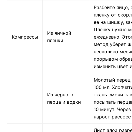
Разбейте яйцо, 
пленку от скор
ее на шишку, за
Пленку нужно м
Из яичной
Компрессы
ежедневно. Это
пленки
метод уберет ж
несколько меся
прорывом обра
изменить цвет и
Молотый перец 1
100 мл. Хлопча
Из черного
ткань смочить 
перца и водки
посыпать перце
10 минут. Через
нарост рассосе
Лист алоэ разре