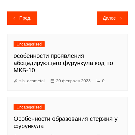
Навигация
Пред.
Далее
по
записям
Uncategorised
особенности проявления
абсцедирующего фурункула код по
МКБ-10
sib_ecometal
20 февраля 2023
0
Uncategorised
Особенности образования стержня у
фурункула