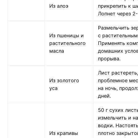
Из алоэ
прикрепить к ш
Лопнет через 2-
Размельчить зе
Из пшеницы и
с растительным
растительного
Применять комп
масла
домашних усло
прорыва.
Лист растереть,
Из золотого
проблемное мес
уса
на ночь, продол
дней.
50 г сухих лист
измельчить и н
водки. Настоять
Из крапивы
плотно закрыто