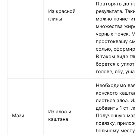
Повторять до п
Из красной
результата. Та
глины
можно почистит
множества жир
черных точек. 
простоквашу см
солью, сформир
В таком виде г
борется с упло
голове, лбу, уша
Необходимо взя
конского кашта
листьев алоэ. И
добавить 1 ст. 
Из алоэ и
Мази
Полученную маз
каштана
повязку, прилож
больному месту