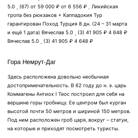
5.0
(67)
от 59 000 ₽
от 6 556 ₽
Ликийская
тропа без рюкзаков + Каппадокия Тур
гарантирован Поход Турция
8 дн.
(24 – 31 марта
и ещё 1 дата)
Вячеслав 5.0
(3)
41 905 ₽
4 648 ₽
Вячеслав 5.0
(3)
41 905 ₽
4 648 ₽
Гора Немрут-Даг
Здесь расположена довольно необычная
достопримечательность. В 62 году до н. э. царь
Коммагены Антиох I Теос построил для себя на
вершине горы гробницу. Ее центром был курган
высотой почти 50 метров и шириной 150 метров.
Под ним расположен гроб царя, вокруг – статуи,
на которые и приходят посмотреть туристы.