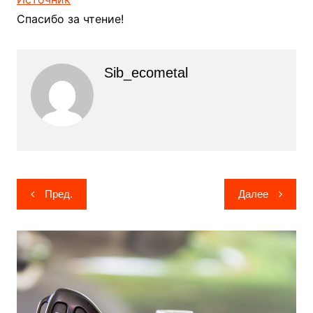
Спасибо за чтение!
Sib_ecometal
Навигация
Пред.
Далее
по
записям