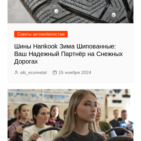
Советы автомобилистам
Шины Hankook Зима Шипованные:
Ваш Надежный Партнёр на Снежных
Дорогах
sib_ecometal
15 ноября 2024