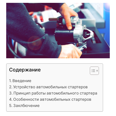
Содержание
Введение
Устройство автомобильных стартеров
Принцип работы автомобильного стартера
Особенности автомобильных стартеров
Заклбючение