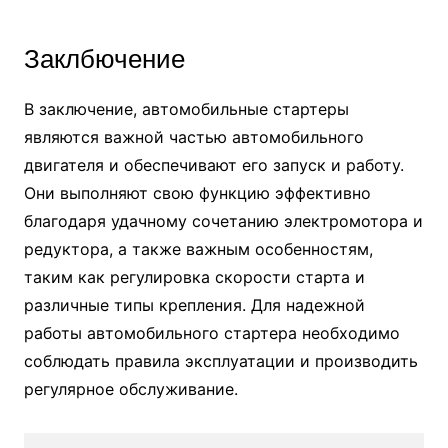
Заклбючение
В заключение, автомобильные стартеры
являются важной частью автомобильного
двигателя и обеспечивают его запуск и работу.
Они выполняют свою функцию эффективно
благодаря удачному сочетанию электромотора и
редуктора, а также важным особенностям,
таким как регулировка скорости старта и
различные типы крепления. Для надежной
работы автомобильного стартера необходимо
соблюдать правила эксплуатации и производить
регулярное обслуживание.