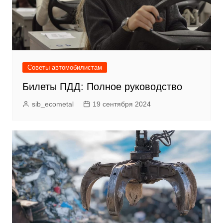
Советы автомобилистам
Билеты ПДД: Полное руководство
sib_ecometal
19 сентября 2024