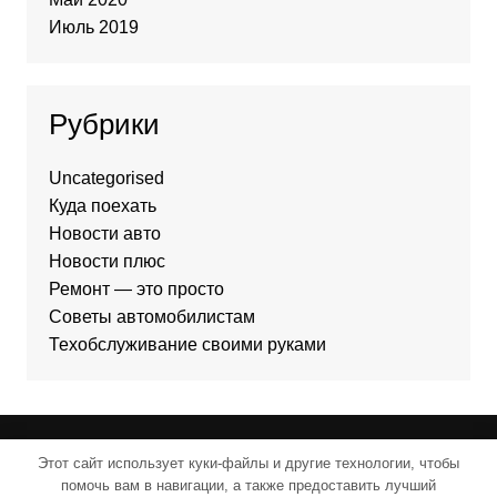
Июль 2019
Рубрики
Uncategorised
Куда поехать
Новости авто
Новости плюс
Ремонт — это просто
Советы автомобилистам
Техобслуживание своими руками
Этот сайт использует куки-файлы и другие технологии, чтобы
Cream Magazine от
Themebeez
помочь вам в навигации, а также предоставить лучший