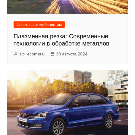
Советы автомобилистам
Плазменная резка: Современные
технологии в обработке металлов
sib_ecometal
30 августа 2024