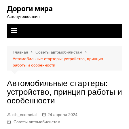
Перейти
Дороги мира
к
Автопутешествия
содержимому
Главная
Советы автомобилистам
Автомобильные стартеры: устройство, принцип
работы и особенности
Автомобильные стартеры:
устройство, принцип работы и
особенности
sib_ecometal
24 апреля 2024
Советы автомобилистам