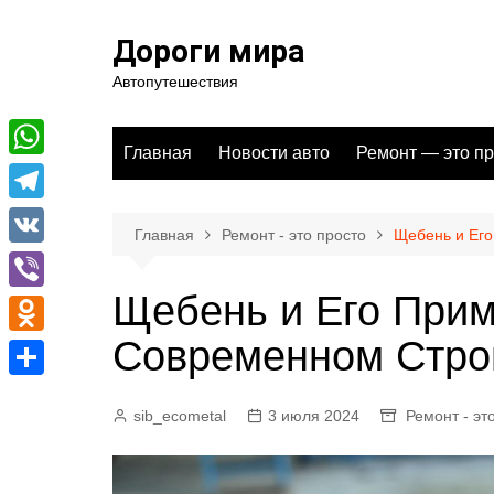
Перейти
к
Дороги мира
содержимому
Автопутешествия
Главная
Новости авто
Ремонт — это пр
W
h
T
Главная
Ремонт - это просто
Щебень и Ег
a
e
V
t
l
K
Щебень и Его Прим
V
s
e
i
Современном Стро
A
O
g
b
p
d
r
О
e
sib_ecometal
3 июля 2024
Ремонт - эт
p
n
a
т
r
o
m
п
k