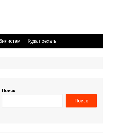
билистам
Куда поехать
Поиск
Поиск