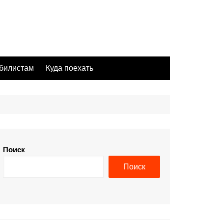
билистам
Куда поехать
Поиск
Поиск