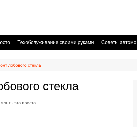
осто
Техобслуживание своими руками
Советы автомо
онт лобового стекла
обового стекла
монт - это просто