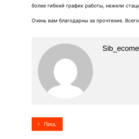
более гибкий график работы, нежели ста
Очень вам благодарны за прочтение. Всег
Sib_ecome
Навигация
Пред.
по